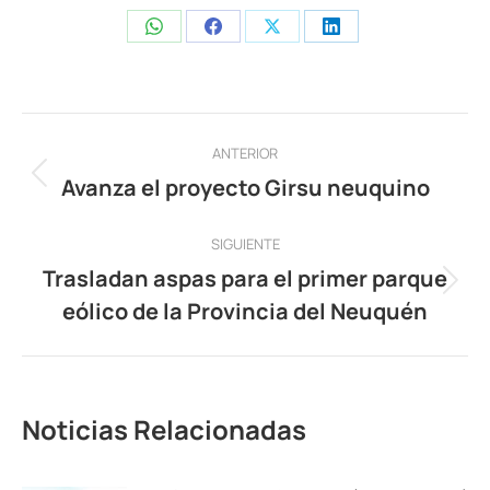
Share
Share
Share
Share
on
on
on
on
WhatsApp
Facebook
X
LinkedIn
Navegación
ANTERIOR
entre
Avanza el proyecto Girsu neuquino
Publicación
anterior:
publicaciones
SIGUIENTE
Trasladan aspas para el primer parque
Publicación
eólico de la Provincia del Neuquén
siguiente:
Noticias Relacionadas