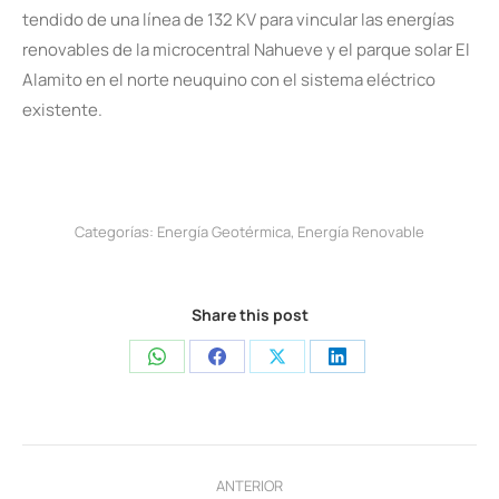
tendido de una línea de 132 KV para vincular las energías
renovables de la microcentral Nahueve y el parque solar El
Alamito en el norte neuquino con el sistema eléctrico
existente.
Categorías:
Energía Geotérmica
,
Energía Renovable
Share this post
Share
Share
Share
Share
on
on
on
on
WhatsApp
Facebook
X
LinkedIn
Navegación
ANTERIOR