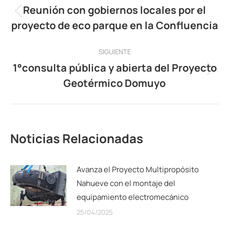
entre
Reunión con gobiernos locales por el
Publicación
proyecto de eco parque en la Confluencia
publicaciones
anterior:
SIGUIENTE
1°consulta pública y abierta del Proyecto
Publicación
Geotérmico Domuyo
siguiente:
Noticias Relacionadas
Avanza el Proyecto Multipropósito
Nahueve con el montaje del
equipamiento electromecánico
25/04/2025