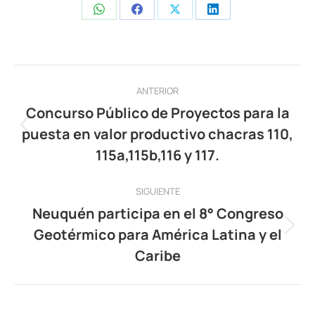
Share
Share
Share
Share
on
on
on
on
WhatsApp
Facebook
X
LinkedIn
Navegación
ANTERIOR
entre
Concurso Público de Proyectos para la
puesta en valor productivo chacras 110,
publicaciones
Publicación
anterior:
115a,115b,116 y 117.
SIGUIENTE
Neuquén participa en el 8° Congreso
Geotérmico para América Latina y el
Publicación
siguiente:
Caribe