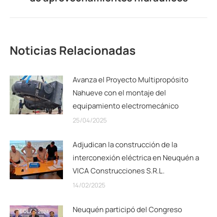
siguiente:
Noticias Relacionadas
Avanza el Proyecto Multipropósito
Nahueve con el montaje del
equipamiento electromecánico
25/04/2025
Adjudican la construcción de la
interconexión eléctrica en Neuquén a
VICA Construcciones S.R.L.
14/02/2025
Neuquén participó del Congreso