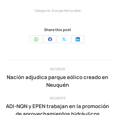
Categoría:
Energía Renovable
Share this post
Share
Share
Share
Share
on
on
on
on
WhatsApp
Facebook
X
LinkedIn
Navegación
ANTERIOR
entre
Nación adjudica parque eólico creado en
Publicación
Neuquén
publicaciones
anterior:
SIGUIENTE
ADI-NQN y EPEN trabajan en la promoción
Publicación
de aprovechamientos hidráulicos