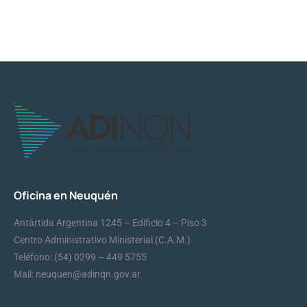
Oficina en Neuquén
Antártida Argentina 1245 – Edificio 4 – Piso 3
Centro Administrativo Ministerial (C.A.M.)
Teléfono: (54) 0299 – 449 5755
Mail: neuquen@adinqn.gov.ar