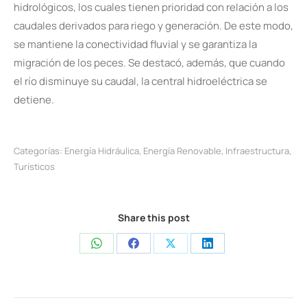
hidrológicos, los cuales tienen prioridad con relación a los
caudales derivados para riego y generación. De este modo,
se mantiene la conectividad fluvial y se garantiza la
migración de los peces. Se destacó, además, que cuando
el río disminuye su caudal, la central hidroeléctrica se
detiene.
Categorías:
Energía Hidráulica
,
Energía Renovable
,
Infraestructura
,
Turísticos
Share this post
Share
Share
Share
Share
on
on
on
on
WhatsApp
Facebook
X
LinkedIn