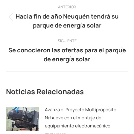
Navegación
ANTERIOR
entre
Hacia fin de año Neuquén tendrá su
Publicación
parque de energía solar
publicaciones
anterior:
SIGUIENTE
Se conocieron las ofertas para el parque
Publicación
de energía solar
siguiente:
Noticias Relacionadas
Avanza el Proyecto Multipropósito
Nahueve con el montaje del
equipamiento electromecánico