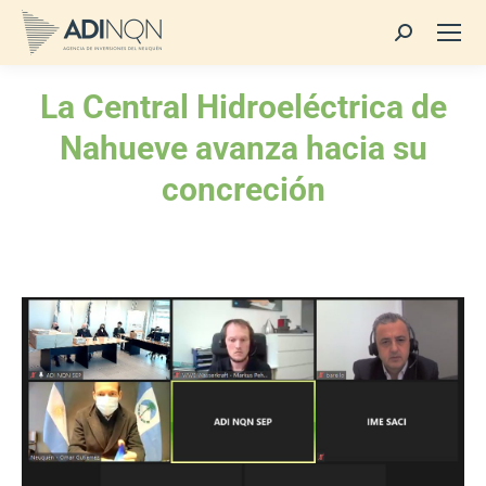
Buscar:
La Central Hidroeléctrica de
Nahueve avanza hacia su
concreción