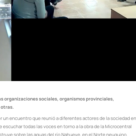
s organizaciones sociales, organismos provinciales,
 otras.
 un encuentro que reunió a diferentes actores de la sociedad e
e escuchar todas las voces en torno a la obra de la Microcentral
struye sobre las aguas del río Nahueve, en el Norte neuquino.