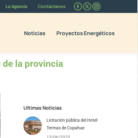
car:
Contáctenos
La Agencia
Facebook
X
Instagram
page
page
page
opens
opens
opens
Noticias
Proyectos Energéticos
in
in
in
new
new
new
window
window
window
 de la provincia
Ultimas Noticias
Licitación pública del Hotel
Termas de Copahue
13/06/2025