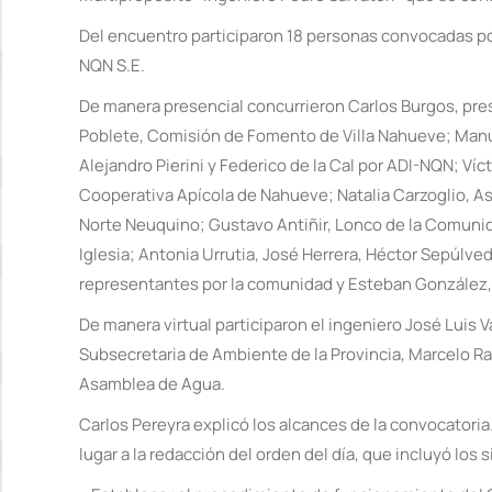
Del encuentro participaron 18 personas convocadas por
NQN S.E.
De manera presencial concurrieron Carlos Burgos, pre
Poblete, Comisión de Fomento de Villa Nahueve; Manue
Alejandro Pierini y Federico de la Cal por ADI-NQN; Víc
Cooperativa Apícola de Nahueve; Natalia Carzoglio, A
Norte Neuquino; Gustavo Antiñir, Lonco de la Comunida
Iglesia; Antonia Urrutia, José Herrera, Héctor Sepúlv
representantes por la comunidad y Esteban González, r
De manera virtual participaron el ingeniero José Luis Va
Subsecretaria de Ambiente de la Provincia, Marcelo Ra
Asamblea de Agua.
Carlos Pereyra explicó los alcances de la convocatoria
lugar a la redacción del orden del día, que incluyó los