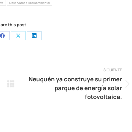
ve
Observatorio socioambiental
are this post
Share
Share
Share
on
on
on
App
Facebook
X
LinkedIn
SIGUIENTE
Neuquén ya construye su primer
parque de energía solar
Publicación
siguiente:
fotovoltaica.