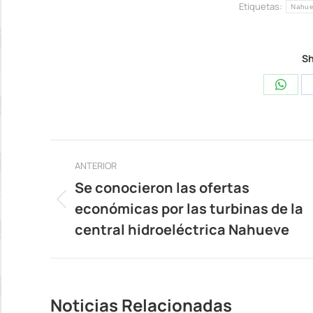
Etiquetas:
Nahue
Sh
Share
on
Whats
Navegación
ANTERIOR
entre
Se conocieron las ofertas
económicas por las turbinas de la
publicaciones
Publicación
anterior:
central hidroeléctrica Nahueve
Noticias Relacionadas