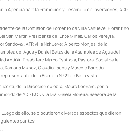
 la Agencia para la Promoción y Desarrollo de Inversiones, ADI-
sidente de la Comisión de Fomento de Villa Nahueve; Florentino
l San Martín Presidente del Ente Minas, Carlos Pereyra,
tor Sandoval, AFR Villa Nahueve; Alberto Monjes, de la
samblea del Agua y Daniel Betas de la Asamblea de Agua del
d Antiñir; Presbítero Marco Espínola, Pastoral Social de la
eda, Ramona Muñoz, Claudia Lagos y Marcelo Barreda,
epresentante de la Escuela N °21 de Bella Vista.
licenti, de la Dirección de obra, Mauro Leonard, por la
imondo de ADI- NQN y la Dra. Gisela Moreira, asesora de la
. Luego de ello, se discutieron diversos aspectos que dieron
 siguientes puntos: