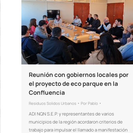
Reunión con gobiernos locales por
el proyecto de eco parque en la
Confluencia
Residuos Solidos Urbanos
Por
Pablo
ADI NQN S.E.P. y representantes de varios
municipios de la región acordaron criterios de
trabajo para impulsar el llamado a manifestación